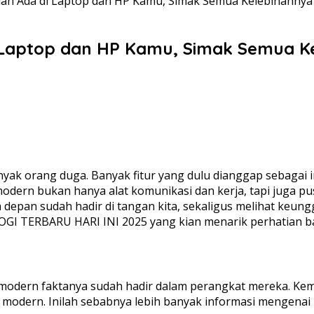
ah Ada di Laptop dan HP Kamu, Simak Semua Kelebihannya
 Laptop dan HP Kamu, Simak Semua K
yak orang duga. Banyak fitur yang dulu dianggap sebagai i
dern bukan hanya alat komunikasi dan kerja, tapi juga pusa
depan sudah hadir di tangan kita, sekaligus melihat keungg
I TERBARU HARI INI 2025 yang kian menarik perhatian 
u modern faktanya sudah hadir dalam perangkat mereka. K
ai modern. Inilah sebabnya lebih banyak informasi mengena