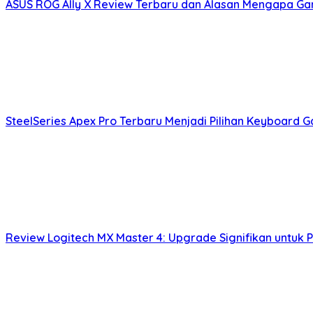
ASUS ROG Ally X Review Terbaru dan Alasan Mengapa Ga
SteelSeries Apex Pro Terbaru Menjadi Pilihan Keyboard 
Review Logitech MX Master 4: Upgrade Signifikan untuk P