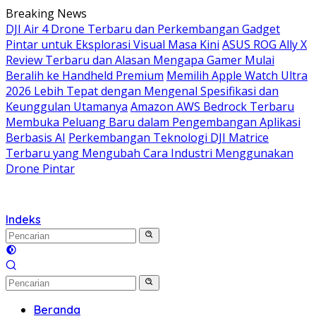
Langsung
Breaking News
ke
DJI Air 4 Drone Terbaru dan Perkembangan Gadget
konten
Pintar untuk Eksplorasi Visual Masa Kini
ASUS ROG Ally X
Review Terbaru dan Alasan Mengapa Gamer Mulai
Beralih ke Handheld Premium
Memilih Apple Watch Ultra
2026 Lebih Tepat dengan Mengenal Spesifikasi dan
Keunggulan Utamanya
Amazon AWS Bedrock Terbaru
Membuka Peluang Baru dalam Pengembangan Aplikasi
Berbasis AI
Perkembangan Teknologi DJI Matrice
Terbaru yang Mengubah Cara Industri Menggunakan
Drone Pintar
Indeks
Beranda