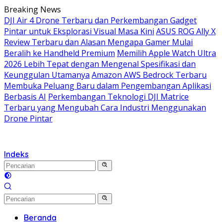
Langsung
Breaking News
ke
DJI Air 4 Drone Terbaru dan Perkembangan Gadget
konten
Pintar untuk Eksplorasi Visual Masa Kini
ASUS ROG Ally X
Review Terbaru dan Alasan Mengapa Gamer Mulai
Beralih ke Handheld Premium
Memilih Apple Watch Ultra
2026 Lebih Tepat dengan Mengenal Spesifikasi dan
Keunggulan Utamanya
Amazon AWS Bedrock Terbaru
Membuka Peluang Baru dalam Pengembangan Aplikasi
Berbasis AI
Perkembangan Teknologi DJI Matrice
Terbaru yang Mengubah Cara Industri Menggunakan
Drone Pintar
Indeks
Beranda