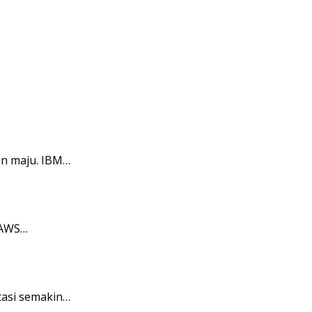
in maju. IBM…
 AWS…
tasi semakin…