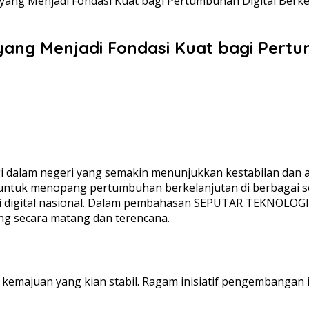
 yang Menjadi Fondasi Kuat bagi Pertumbuhan Digital Berke
 yang Menjadi Fondasi Kuat bagi Pertu
gi dalam negeri yang semakin menunjukkan kestabilan dan
ng untuk menopang pertumbuhan berkelanjutan di berbagai s
i digital nasional. Dalam pembahasan SEPUTAR TEKNOLOGI 
ng secara matang dan terencana.
an kemajuan yang kian stabil. Ragam inisiatif pengembanga