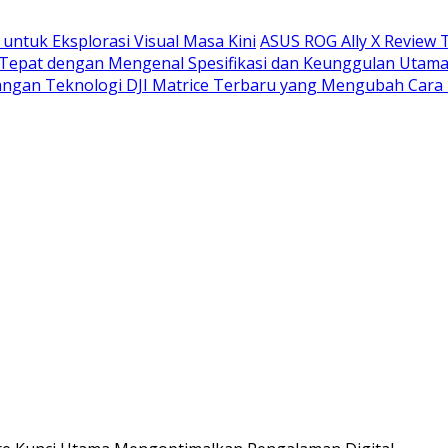
untuk Eksplorasi Visual Masa Kini
ASUS ROG Ally X Review 
h Tepat dengan Mengenal Spesifikasi dan Keunggulan Utam
ngan Teknologi DJI Matrice Terbaru yang Mengubah Cara 