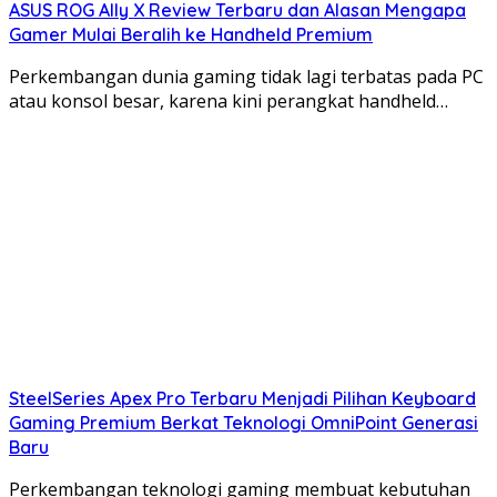
ASUS ROG Ally X Review Terbaru dan Alasan Mengapa
produktivitas Anda.
Gamer Mulai Beralih ke Handheld Premium
Ingatlah untuk selalu membandingkan harga dan
spesifikasi dari berbagai merek dan model sebelum
Perkembangan dunia gaming tidak lagi terbatas pada PC
memutuskan pembelian. Semoga panduan ini
atau konsol besar, karena kini perangkat handheld…
membantu Anda dalam perjalanan mencari
tablet
terbaik 2025
!
SteelSeries Apex Pro Terbaru Menjadi Pilihan Keyboard
Gaming Premium Berkat Teknologi OmniPoint Generasi
Baru
Perkembangan teknologi gaming membuat kebutuhan