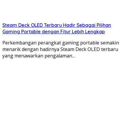
Tablet untuk produktivitas harus memiliki keyboard
yang nyaman dan dapat dilepas, serta layar yang
cukup besar untuk multitasking. Baterai yang tahan
Steam Deck OLED Terbaru Hadir Sebagai Pilihan
lama juga sangat penting. Tablet dengan dukungan
Gaming Portable dengan Fitur Lebih Lengkap
untuk aplikasi produktivitas seperti Microsoft Office
dan Adobe Creative Cloud akan sangat membantu.
Perkembangan perangkat gaming portable semakin
menarik dengan hadirnya Steam Deck OLED terbaru
yang menawarkan pengalaman…
Kesimpulan: Memilih Tablet yang
Paling
Worth It
Memilih tablet terbaik di tahun 2025 tergantung
pada kebutuhan dan anggaran Anda.
Pertimbangkan dengan cermat faktor-faktor seperti
prosesor, layar, memori, penyimpanan, baterai, dan
sistem operasi. Dengan mempertimbangkan
kebutuhan Anda dan informasi di atas, Anda dapat
memilih tablet yang paling
worth it
dan sesuai
dengan kebutuhan gaming, desain, atau