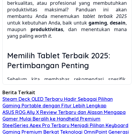
berkualitas, atau profesional yang membutuhkan
produktivitas maksimal? Panduan ini akan
membantu Anda menemukan
tablet terbaik 2025
untuk kebutuhan Anda, baik untuk
gaming
,
desain
,
maupun
produktivitas
, dan menentukan mana
yang paling
worth it
.
Memilih Tablet Terbaik 2025:
Pertimbangan Penting
Sebelum kita membahas rekomendasi spesifik,
penting untuk mempertimbangkan beberapa faktor
Berita Terkait
kunci saat memilih tablet. Faktor-faktor ini akan
membantu Anda menyaring pilihan dan
Steam Deck OLED Terbaru Hadir Sebagai Pilihan
menemukan tablet yang paling sesuai dengan
Gaming Portable dengan Fitur Lebih Lengkap
kebutuhan dan anggaran Anda.
ASUS ROG Ally X Review Terbaru dan Alasan Mengapa
Gamer Mulai Beralih ke Handheld Premium
SteelSeries Apex Pro Terbaru Menjadi Pilihan Keyboard
Prosesor dan Performa
Gaming Premium Berkat Teknologi OmniPoint Generasi