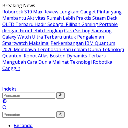
Langsung
Breaking News
ke
Roborock S10 Max Review Lengkap: Gadget Pintar yang
konten
Membantu Aktivitas Rumah Lebih Praktis
Steam Deck
OLED Terbaru Hadir Sebagai Pilihan Gaming Portable
dengan Fitur Lebih Lengkap
Cara Setting Samsung
Galaxy Watch Ultra Terbaru untuk Pengalaman
Smartwatch Maksimal
Perkembangan IBM Quantum
2026 Membawa Terobosan Baru dalam Dunia Teknologi
Quantum
Robot Atlas Boston Dynamics Terbaru
Mengubah Cara Dunia Melihat Teknologi Robotika
Canggih
Indeks
Beranda