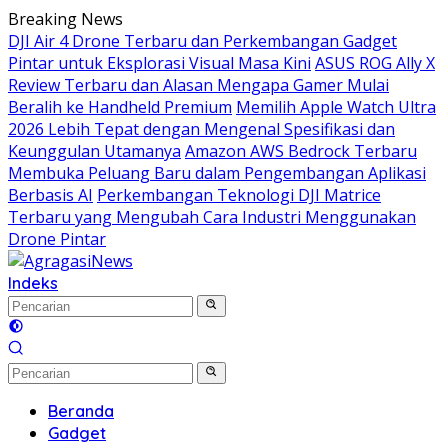
Langsung
Breaking News
ke
DJI Air 4 Drone Terbaru dan Perkembangan Gadget
konten
Pintar untuk Eksplorasi Visual Masa Kini
ASUS ROG Ally X
Review Terbaru dan Alasan Mengapa Gamer Mulai
Beralih ke Handheld Premium
Memilih Apple Watch Ultra
2026 Lebih Tepat dengan Mengenal Spesifikasi dan
Keunggulan Utamanya
Amazon AWS Bedrock Terbaru
Membuka Peluang Baru dalam Pengembangan Aplikasi
Berbasis AI
Perkembangan Teknologi DJI Matrice
Terbaru yang Mengubah Cara Industri Menggunakan
Drone Pintar
Indeks
Beranda
Gadget