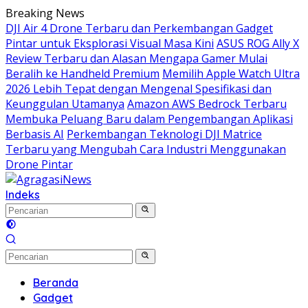
Langsung
Breaking News
ke
DJI Air 4 Drone Terbaru dan Perkembangan Gadget
konten
Pintar untuk Eksplorasi Visual Masa Kini
ASUS ROG Ally X
Review Terbaru dan Alasan Mengapa Gamer Mulai
Beralih ke Handheld Premium
Memilih Apple Watch Ultra
2026 Lebih Tepat dengan Mengenal Spesifikasi dan
Keunggulan Utamanya
Amazon AWS Bedrock Terbaru
Membuka Peluang Baru dalam Pengembangan Aplikasi
Berbasis AI
Perkembangan Teknologi DJI Matrice
Terbaru yang Mengubah Cara Industri Menggunakan
Drone Pintar
Indeks
Beranda
Gadget