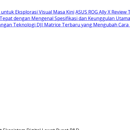
untuk Eksplorasi Visual Masa Kini
ASUS ROG Ally X Review 
h Tepat dengan Mengenal Spesifikasi dan Keunggulan Utam
ngan Teknologi DJI Matrice Terbaru yang Mengubah Cara 