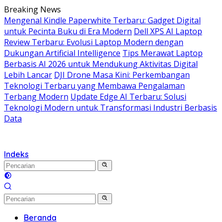
Langsung
Breaking News
ke
Mengenal Kindle Paperwhite Terbaru: Gadget Digital
konten
untuk Pecinta Buku di Era Modern
Dell XPS AI Laptop
Review Terbaru: Evolusi Laptop Modern dengan
Dukungan Artificial Intelligence
Tips Merawat Laptop
Berbasis AI 2026 untuk Mendukung Aktivitas Digital
Lebih Lancar
DJI Drone Masa Kini: Perkembangan
Teknologi Terbaru yang Membawa Pengalaman
Terbang Modern
Update Edge AI Terbaru: Solusi
Teknologi Modern untuk Transformasi Industri Berbasis
Data
Indeks
Beranda