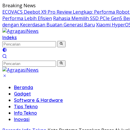
Langsung
Breaking News
ke
ECOVACS Deebot X9 Pro Review Lengkap: Performa Robot 
konten
Performa Lebih Efisien
Rahasia Memilih SSD PCIe Gen5 Ber
dengan Kecerdasan Buatan Generasi Baru
Xiaomi HyperOS
Indeks
Beranda
Gadget
Software & Hardware
Tips Tekno
Info Tekno
Inovasi