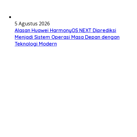
5 Agustus 2026
Alasan Huawei HarmonyOS NEXT Diprediksi
Menjadi Sistem Operasi Masa Depan dengan
Teknologi Modern
4 Agustus 2026
Mengupas Teknologi Meta Quest 4: Langkah Besar
Menuju Ekosistem Virtual Generasi Baru
© Copyright 2025, All Rights Reserved |
AgragasiNews.id