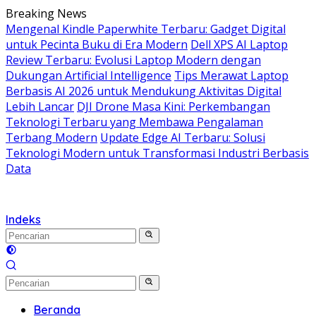
Langsung
Breaking News
ke
Mengenal Kindle Paperwhite Terbaru: Gadget Digital
konten
untuk Pecinta Buku di Era Modern
Dell XPS AI Laptop
Review Terbaru: Evolusi Laptop Modern dengan
Dukungan Artificial Intelligence
Tips Merawat Laptop
Berbasis AI 2026 untuk Mendukung Aktivitas Digital
Lebih Lancar
DJI Drone Masa Kini: Perkembangan
Teknologi Terbaru yang Membawa Pengalaman
Terbang Modern
Update Edge AI Terbaru: Solusi
Teknologi Modern untuk Transformasi Industri Berbasis
Data
Indeks
Beranda