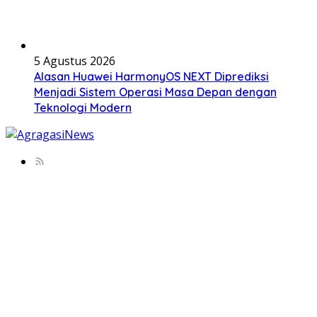
5 Agustus 2026
Alasan Huawei HarmonyOS NEXT Diprediksi
Menjadi Sistem Operasi Masa Depan dengan
Teknologi Modern
© Copyright 2025, All Rights Reserved |
AgragasiNews.id
Beranda
Gadget
Software & Hardware
Tips Tekno
Info Tekno
Inovasi