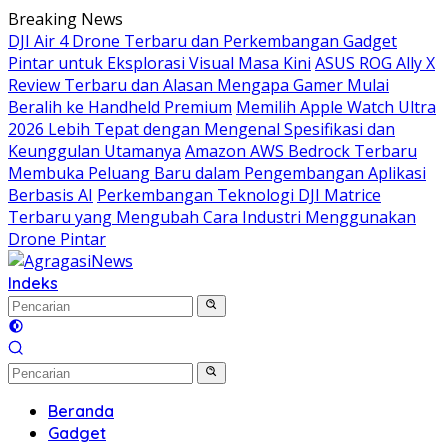
Langsung
Breaking News
ke
DJI Air 4 Drone Terbaru dan Perkembangan Gadget
konten
Pintar untuk Eksplorasi Visual Masa Kini
ASUS ROG Ally X
Review Terbaru dan Alasan Mengapa Gamer Mulai
Beralih ke Handheld Premium
Memilih Apple Watch Ultra
2026 Lebih Tepat dengan Mengenal Spesifikasi dan
Keunggulan Utamanya
Amazon AWS Bedrock Terbaru
Membuka Peluang Baru dalam Pengembangan Aplikasi
Berbasis AI
Perkembangan Teknologi DJI Matrice
Terbaru yang Mengubah Cara Industri Menggunakan
Drone Pintar
Indeks
Beranda
Gadget