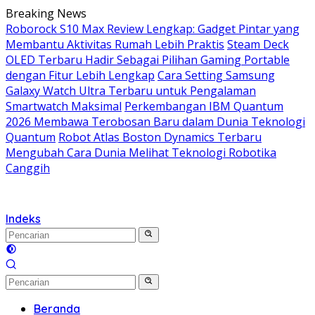
Langsung
Breaking News
ke
Roborock S10 Max Review Lengkap: Gadget Pintar yang
konten
Membantu Aktivitas Rumah Lebih Praktis
Steam Deck
OLED Terbaru Hadir Sebagai Pilihan Gaming Portable
dengan Fitur Lebih Lengkap
Cara Setting Samsung
Galaxy Watch Ultra Terbaru untuk Pengalaman
Smartwatch Maksimal
Perkembangan IBM Quantum
2026 Membawa Terobosan Baru dalam Dunia Teknologi
Quantum
Robot Atlas Boston Dynamics Terbaru
Mengubah Cara Dunia Melihat Teknologi Robotika
Canggih
Indeks
Beranda