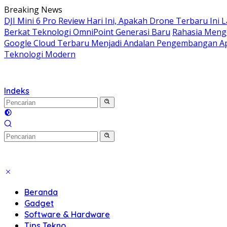
Langsung
Breaking News
ke
DJI Mini 6 Pro Review Hari Ini, Apakah Drone Terbaru Ini 
konten
Berkat Teknologi OmniPoint Generasi Baru
Rahasia Meng
Google Cloud Terbaru Menjadi Andalan Pengembangan Apl
Teknologi Modern
Indeks
Beranda
Gadget
Software & Hardware
Tips Tekno