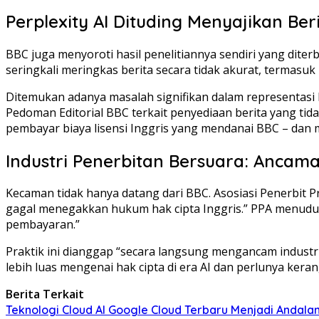
Perplexity AI Dituding Menyajikan Be
BBC juga menyoroti hasil penelitiannya sendiri yang dite
seringkali meringkas berita secara tidak akurat, termasuk
Ditemukan adanya masalah signifikan dalam representasi k
Pedoman Editorial BBC terkait penyediaan berita yang ti
pembayar biaya lisensi Inggris yang mendanai BBC – dan
Industri Penerbitan Bersuara: Ancaman 
Kecaman tidak hanya datang dari BBC. Asosiasi Penerbit Pr
gagal menegakkan hukum hak cipta Inggris.” PPA menuduh 
pembayaran.”
Praktik ini dianggap “secara langsung mengancam industri 
lebih luas mengenai hak cipta di era AI dan perlunya ker
Berita Terkait
Teknologi Cloud AI Google Cloud Terbaru Menjadi Andal