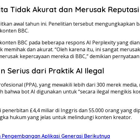
rita Tidak Akurat dan Merusak Reputas
rbitkan awal tahun ini. Penelitian tersebut mengungkapkan 
 konten BBC.
onten BBC pada beberapa respons AI Perplexity yang dianal
dak memihak dan akurat. “Oleh karena itu, ini sangat meru
 merusak kepercayaan mereka di BBC,” demikian pernyataan
Serius dari Praktik AI Ilegal
ofesional (PPA), yang mewakili lebih dari 300 merek media,
bahwa bot AI digunakan untuk “secara ilegal mengikis kon
penerbitan £4,4 miliar di Inggris dan 55.000 orang yang di
angka hukum yang jelas untuk melindungi konten kreator.
an Pengembangan Aplikasi Generasi Berikutnya